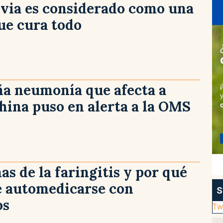
alvia es considerado como una
ue cura todo
ña neumonía que afecta a
hina puso en alerta a la OMS
as de la faringitis y por qué
e automedicarse con
S
os
Tw