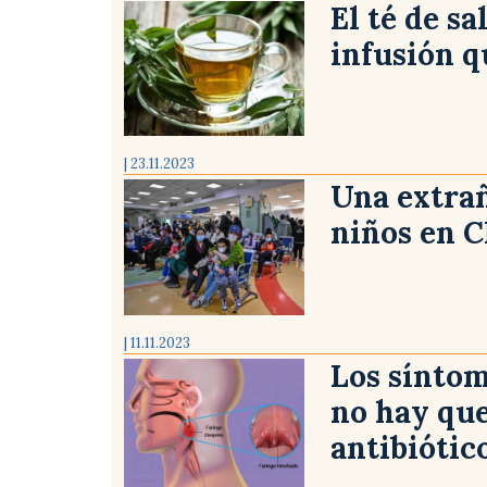
El té de s
infusión q
| 23.11.2023
Una extra
niños en C
| 11.11.2023
Los síntom
no hay qu
antibiótic