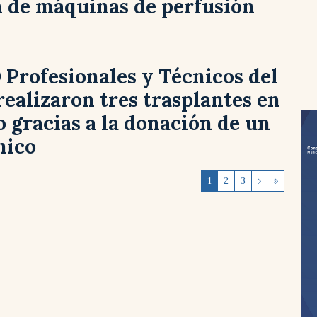
n de máquinas de perfusión
 Profesionales y Técnicos del
ealizaron tres trasplantes en
 gracias a la donación de un
nico
1
2
3
›
»