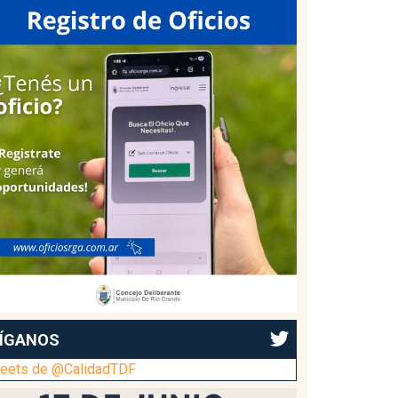
ÍGANOS
eets de @CalidadTDF