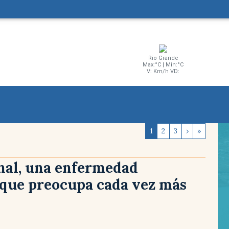
Rio Grande
Max:°C | Min:°C
V: Km/h VD:
1
2
3
›
»
nal, una enfermedad
 que preocupa cada vez más