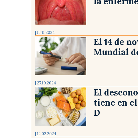
la enferme
| 13.11.2024
El 14 de n
Mundial de
| 27.10.2024
El descono
tiene en e
D
| 12.02.2024