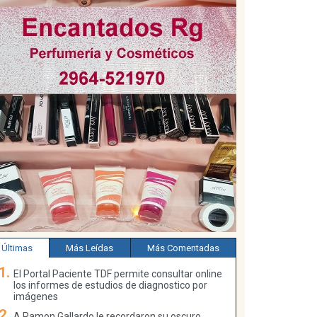
Últimas
Más Leídas
Más Comentadas
El Portal Paciente TDF permite consultar online
los informes de estudios de diagnostico por
imágenes
A Ramon Gallardo le recordaron su oscuro