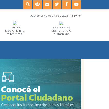
Jueves 06 de Agosto de 2026 | 13:19 hs.
Ushuaia
Islas Malvinas
Max:°C | Min:°C
Max:°C | Min:°C
V: Km/h VD:
V: Km/h VD: