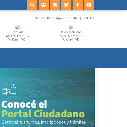
Sábado 08 de Agosto de 2026 | 09:00 hs.
Ushuaia
Islas Malvinas
Max:°C | Min:°C
Max:°C | Min:°C
V: Km/h VD:
V: Km/h VD: