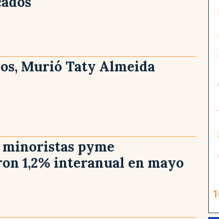
ados
ños, Murió Taty Almeida
s minoristas pyme
ron 1,2% interanual en mayo