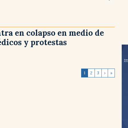
tra en colapso en medio de
dicos y protestas
1
2
3
›
»