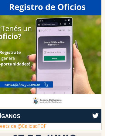
ÍGANOS
eets de @CalidadTDF