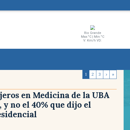
Rio Grande
Max:°C | Min:°C
V: Km/h VD:
1
2
3
›
»
jeros en Medicina de la UBA
, y no el 40% que dijo el
sidencial