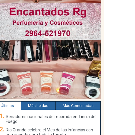
Últimas
Más Leídas
Más Comentadas
Senadores nacionales de recorrida en Tierra del
Fuego
Río Grande celebra el Mes de las Infancias con
una agenda para toda la familia