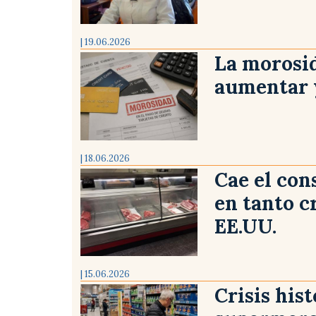
| 19.06.2026
La morosid
aumentar y
| 18.06.2026
Cae el co
en tanto c
EE.UU.
| 15.06.2026
Crisis hist