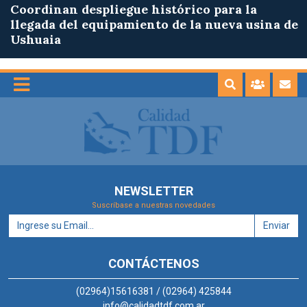
Coordinan despliegue histórico para la
llegada del equipamiento de la nueva usina de
Ushuaia
NEWSLETTER
Suscríbase a nuestras novedades
Enviar
CONTÁCTENOS
(02964)15616381 / (02964) 425844
info@calidadtdf.com.ar