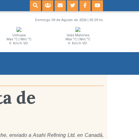
Domingo 09 de Agosto de 2026 | 05:29 hs.
Ushuaia
Islas Malvinas
Max:°C | Min:°C
Max:°C | Min:°C
V: Km/h VD:
V: Km/h VD:
ta de
che, enviado a Asahi Refining Ltd. en Canadá,