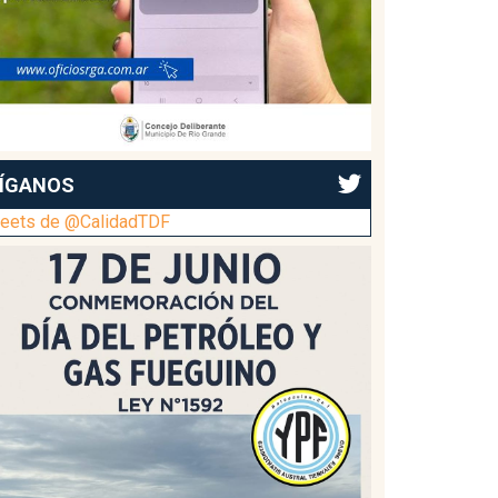
ÍGANOS
eets de @CalidadTDF