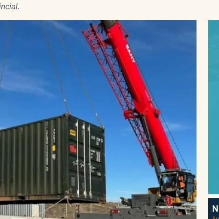
ncial.
N
Su