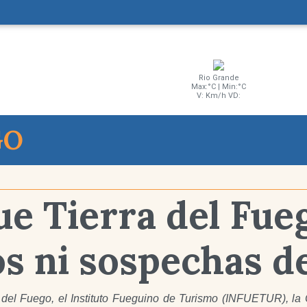
Rio Grande
Max:°C | Min:°C
V: Km/h VD:
GO
e Tierra del Fue
os ni sospechas d
a del Fuego, el Instituto Fueguino de Turismo (INFUETUR), la 