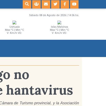
Sábado 08 de Agosto de 2026 | 14:06 hs.
Ushuaia
Islas Malvinas
Max:°C | Min:°C
Max:°C | Min:°C
V: Km/h VD:
V: Km/h VD:
go no
e hantavirus
Cámara de Turismo provincial, y la Asociación