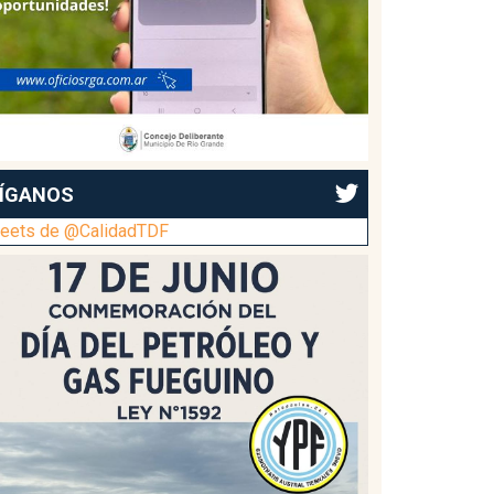
ÍGANOS
eets de @CalidadTDF