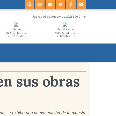
Jueves 06 de Agosto de 2026 | 20:01 hs.
Ushuaia
Islas Malvinas
Max:°C | Min:°C
Max:°C | Min:°C
V: Km/h VD:
V: Km/h VD:
n sus obras
na, se exhibe una nueva edición de la muestra