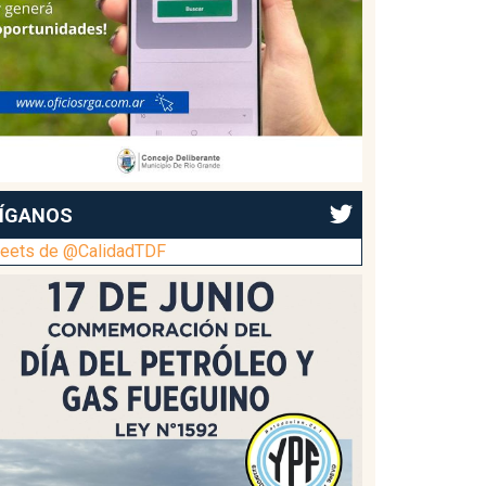
ÍGANOS
eets de @CalidadTDF