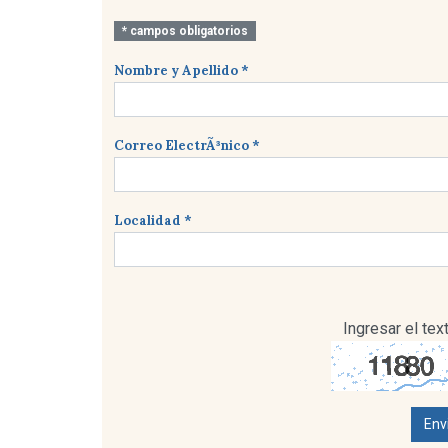
* campos obligatorios
Nombre y Apellido *
Correo ElectrÃ³nico *
Localidad *
Ingresar el te
Env