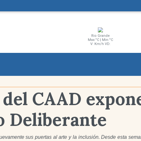
Rio Grande
Max:°C | Min:°C
V: Km/h VD:
 del CAAD expone
o Deliberante
uevamente sus puertas al arte y la inclusión. Desde esta sema