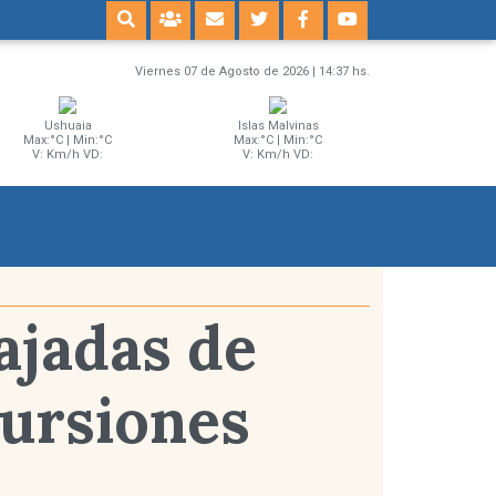
Viernes 07 de Agosto de 2026 | 14:37 hs.
Ushuaia
Islas Malvinas
Max:°C | Min:°C
Max:°C | Min:°C
V: Km/h VD:
V: Km/h VD:
ajadas de
cursiones