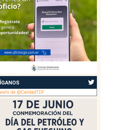
ÍGANOS
eets de @CalidadTDF