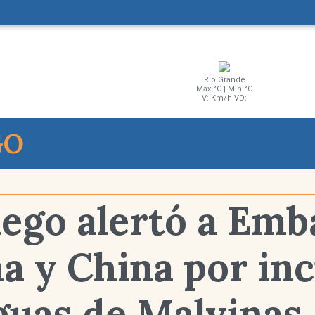
Rio Grande
Max:°C | Min:°C
V: Km/h VD:
GO
uego alertó a Emb
a y China por in
aguas de Malvinas