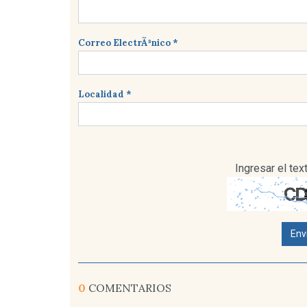
Correo ElectrÃ³nico *
Localidad *
Ingresar el te
Env
0
COMENTARIOS