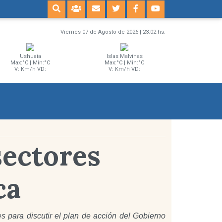
Viernes 07 de Agosto de 2026 | 23:02 hs.
Ushuaia
Islas Malvinas
Max:°C | Min:°C
Max:°C | Min:°C
V: Km/h VD:
V: Km/h VD:
sectores
ca
 para discutir el plan de acción del Gobierno