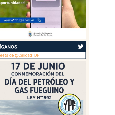
ÍGANOS
eets de @CalidadTDF