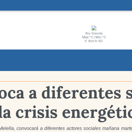
Rio Grande
Max:°C | Min:°C
V: Km/h VD:
oca a diferentes 
la crisis energéti
elella, convocará a diferentes actores sociales mañana martes