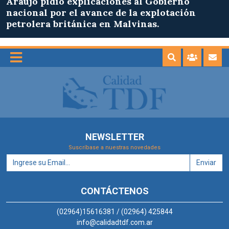
Araujo pidió explicaciones al Gobierno
nacional por el avance de la explotación
petrolera británica en Malvinas.
NEWSLETTER
Suscríbase a nuestras novedades
Enviar
CONTÁCTENOS
(02964)15616381 / (02964) 425844
info@calidadtdf.com.ar