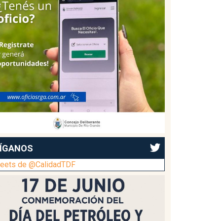
ÍGANOS
eets de @CalidadTDF