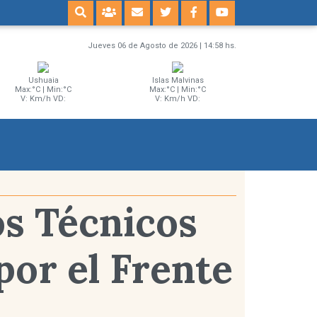
Jueves 06 de Agosto de 2026 | 14:58 hs.
Ushuaia
Islas Malvinas
Max:°C | Min:°C
Max:°C | Min:°C
V: Km/h VD:
V: Km/h VD:
s Técnicos
por el Frente